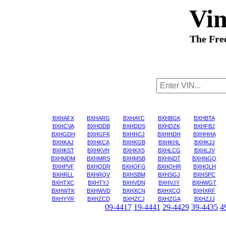
Vi
The Fre
BXHAFX
BXHARG
BXHAYC
BXHBGK
BXHBTA
BXHCVA
BXHDDB
BXHDDS
BXHDZK
BXHFBJ
BXHGDH
BXHGFK
BXHHCJ
BXHHDH
BXHHHA
BXHKAJ
BXHKCA
BXHKGB
BXHKHL
BXHKJJ
BXHKST
BXHKVH
BXHKXS
BXHLCG
BXHLJV
BXHMDM
BXHMRS
BXHMSB
BXHNDT
BXHNGQ
BXHPVF
BXHQDR
BXHQFG
BXHQHR
BXHQLH
BXHRLL
BXHRQV
BXHSBM
BXHSGJ
BXHSPC
BXHTXC
BXHTYJ
BXHVDN
BXHVJY
BXHWGT
BXHWTK
BXHWVD
BXHXCN
BXHXCQ
BXHXRF
BXHYYR
BXHZCD
BXHZCJ
BXHZGA
BXHZJJ
09-4417
19-4441
29-4429
39-4435
4