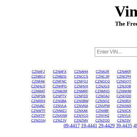
Vi
The Fre
CZNAFJ
CZNAFX
CZNAHA
CZNAJR
CZNAKR
CZNBQJ
CZNBZG
CZNCCS
CZNCJR
CZNCPH
CZNFAK
CZNFNC
CZNFQJ
CZNGCG
CZNGQT
CZNHLQ
CZNHPG
CZNHVX
CZNJGS
CZNJQB
CZNMAT
CZNMJM
CZNMRF
CZNMVG
CZNNHM
CZNPSN
CZNPTV
CZNPZD
CZNQAJ
CZNQDD
CZNRRX
CZNSBA
CZNSBW
CZNSQZ
CZNSRX
CZNVAC
CZNVLA
CZNVNA
CZNVPW
CZNVWX
CZNWTF
CZNWZJ
CZNXAK
CZNXBF
CZNXCK
CZNXTP
CZNXXW
CZNYCQ
CZNYHZ
CZNYLK
CZNZGH
CZNZJV
CZNZMV
CZNZQD
CZNZSV
09-4417
19-4441
29-4429
39-4435
4