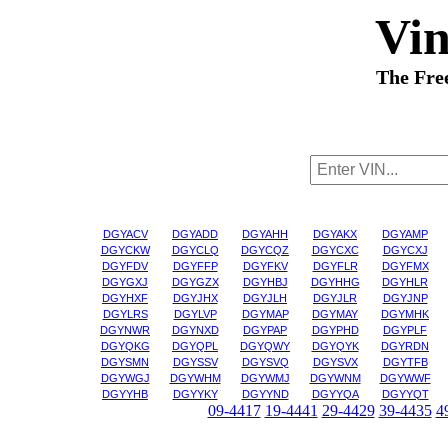
Vi
The Fre
DGYACV
DGYADD
DGYAHH
DGYAKX
DGYAMP
DGYCKW
DGYCLQ
DGYCQZ
DGYCXC
DGYCXJ
DGYFDV
DGYFFP
DGYFKV
DGYFLR
DGYFMX
DGYGXJ
DGYGZX
DGYHBJ
DGYHHG
DGYHLR
DGYHXF
DGYJHX
DGYJLH
DGYJLR
DGYJNP
DGYLRS
DGYLVP
DGYMAP
DGYMAY
DGYMHK
DGYNWR
DGYNXD
DGYPAP
DGYPHD
DGYPLF
DGYQKG
DGYQPL
DGYQWY
DGYQYK
DGYRDN
DGYSMN
DGYSSV
DGYSVQ
DGYSVX
DGYTFB
DGYWGJ
DGYWHM
DGYWMJ
DGYWNM
DGYWWF
DGYYHB
DGYYKY
DGYYND
DGYYQA
DGYYQT
09-4417
19-4441
29-4429
39-4435
4