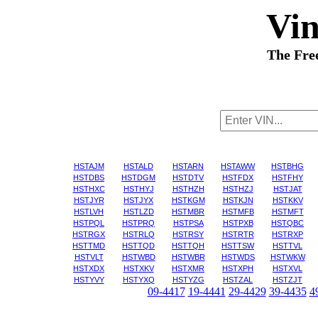
Vi
The Fre
HSTAJM
HSTALD
HSTARN
HSTAWW
HSTBHG
HSTDBS
HSTDGM
HSTDTV
HSTFDX
HSTFHY
HSTHXC
HSTHYJ
HSTHZH
HSTHZJ
HSTJAT
HSTJYR
HSTJYX
HSTKGM
HSTKJN
HSTKKV
HSTLVH
HSTLZD
HSTMBR
HSTMFB
HSTMFT
HSTPQL
HSTPRQ
HSTPSA
HSTPXB
HSTQBC
HSTRGX
HSTRLQ
HSTRSY
HSTRTR
HSTRXP
HSTTMD
HSTTQD
HSTTQH
HSTTSW
HSTTVL
HSTVLT
HSTWBD
HSTWBR
HSTWDS
HSTWKW
HSTXDX
HSTXKV
HSTXMR
HSTXPH
HSTXVL
HSTYVY
HSTYXQ
HSTYZG
HSTZAL
HSTZJT
09-4417
19-4441
29-4429
39-4435
4