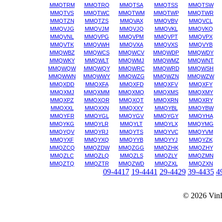
MMQTRM
MMQTRQ
MMQTSA
MMQTSS
MMQTSW
MMQTVS
MMQTWC
MMQTWM
MMQTWP
MMQTWR
MMQTZN
MMQTZS
MMQVAX
MMQVBV
MMQVCL
MMQVJG
MMQVJM
MMQVJQ
MMQVKL
MMQVKQ
MMQVNL
MMQVPG
MMQVPM
MMQVPT
MMQVPX
MMQVTK
MMQVWH
MMQVXA
MMQVXS
MMQVYB
MMQWBZ
MMQWCS
MMQWCV
MMQWDP
MMQWDY
MMQWKY
MMQWLT
MMQWMJ
MMQWMZ
MMQWNT
MMQWQW
MMQWQY
MMQWRC
MMQWRD
MMQWSH
MMQWWN
MMQWWY
MMQWZG
MMQWZN
MMQWZW
MMQXDD
MMQXFA
MMQXFD
MMQXFV
MMQXFY
MMQXMJ
MMQXMM
MMQXMQ
MMQXMS
MMQXMY
MMQXPZ
MMQXQR
MMQXQT
MMQXRN
MMQXRY
MMQXXL
MMQXXN
MMQXXY
MMQYBL
MMQYBW
MMQYFR
MMQYGL
MMQYGV
MMQYGY
MMQYHA
MMQYKG
MMQYLR
MMQYLT
MMQYLX
MMQYMG
MMQYQV
MMQYRJ
MMQYTS
MMQYVC
MMQYVM
MMQYXF
MMQYXQ
MMQYYB
MMQYYJ
MMQYZK
MMQZCQ
MMQZDW
MMQZGG
MMQZHK
MMQZHY
MMQZLC
MMQZLQ
MMQZLS
MMQZLY
MMQZMN
MMQZTQ
MMQZTR
MMQZWD
MMQZXL
MMQZXN
09-4417
19-4441
29-4429
39-4435
4
© 2026
Vin