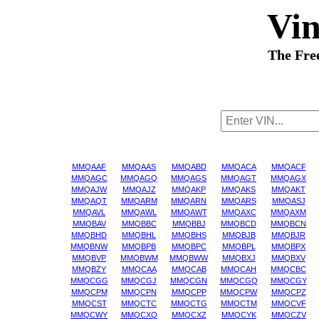
Vi
The Fre
MMQAAF
MMQAAS
MMQABD
MMQACA
MMQACF
MMQAGC
MMQAGQ
MMQAGS
MMQAGT
MMQAGX
MMQAJW
MMQAJZ
MMQAKP
MMQAKS
MMQAKT
MMQAQT
MMQARM
MMQARN
MMQARS
MMQASJ
MMQAVL
MMQAWL
MMQAWT
MMQAXC
MMQAXM
MMQBAV
MMQBBC
MMQBBJ
MMQBCD
MMQBCN
MMQBHD
MMQBHL
MMQBHS
MMQBJB
MMQBJR
MMQBNW
MMQBPB
MMQBPC
MMQBPL
MMQBPX
MMQBVP
MMQBWM
MMQBWW
MMQBXJ
MMQBXV
MMQBZY
MMQCAA
MMQCAB
MMQCAH
MMQCBC
MMQCGG
MMQCGJ
MMQCGN
MMQCGQ
MMQCGY
MMQCPM
MMQCPN
MMQCPP
MMQCPW
MMQCPZ
MMQCST
MMQCTC
MMQCTG
MMQCTM
MMQCVF
MMQCWY
MMQCXQ
MMQCXZ
MMQCYK
MMQCZV