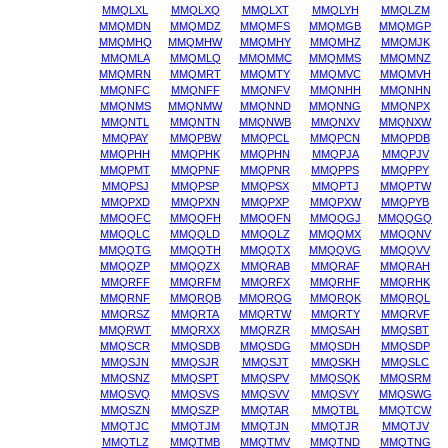
MMQLXL
MMQLXQ
MMQLXT
MMQLYH
MMQLZM
MMQMDN
MMQMDZ
MMQMFS
MMQMGB
MMQMGP
MMQMHQ
MMQMHW
MMQMHY
MMQMHZ
MMQMJK
MMQMLA
MMQMLQ
MMQMMC
MMQMMS
MMQMNZ
MMQMRN
MMQMRT
MMQMTY
MMQMVC
MMQMVH
MMQNFC
MMQNFF
MMQNFV
MMQNHH
MMQNHN
MMQNMS
MMQNMW
MMQNND
MMQNNG
MMQNPX
MMQNTL
MMQNTN
MMQNWB
MMQNXV
MMQNXW
MMQPAY
MMQPBW
MMQPCL
MMQPCN
MMQPDB
MMQPHH
MMQPHK
MMQPHN
MMQPJA
MMQPJV
MMQPMT
MMQPNF
MMQPNR
MMQPPS
MMQPPY
MMQPSJ
MMQPSP
MMQPSX
MMQPTJ
MMQPTW
MMQPXD
MMQPXN
MMQPXP
MMQPXW
MMQPYB
MMQQFC
MMQQFH
MMQQFN
MMQQGJ
MMQQGQ
MMQQLC
MMQQLD
MMQQLZ
MMQQMX
MMQQNV
MMQQTG
MMQQTH
MMQQTX
MMQQVG
MMQQVV
MMQQZP
MMQQZX
MMQRAB
MMQRAF
MMQRAH
MMQRFF
MMQRFM
MMQRFX
MMQRHF
MMQRHK
MMQRNF
MMQRQB
MMQRQG
MMQRQK
MMQRQL
MMQRSZ
MMQRTA
MMQRTW
MMQRTY
MMQRVF
MMQRWT
MMQRXX
MMQRZR
MMQSAH
MMQSBT
MMQSCR
MMQSDB
MMQSDG
MMQSDH
MMQSDP
MMQSJN
MMQSJR
MMQSJT
MMQSKH
MMQSLC
MMQSNZ
MMQSPT
MMQSPV
MMQSQK
MMQSRM
MMQSVQ
MMQSVS
MMQSVV
MMQSVY
MMQSWG
MMQSZN
MMQSZP
MMQTAR
MMQTBL
MMQTCW
MMQTJC
MMQTJM
MMQTJN
MMQTJR
MMQTJV
MMQTLZ
MMQTMB
MMQTMV
MMQTND
MMQTNG