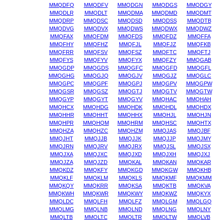
MMQDFQ
MMQDFV
MMQDGN
MMQDGS
MMQDGY
MMQDLR
MMQDLT
MMQDMA
MMQDMD
MMQDMT
MMQDRP
MMQDSC
MMQDSD
MMQDSS
MMQDTB
MMQDVG
MMQDVX
MMQDWS
MMQDWX
MMQDWZ
MMQFAX
MMQFDM
MMQFDS
MMQFDZ
MMQFFA
MMQFHY
MMQFHZ
MMQFJL
MMQFJZ
MMQFKB
MMQFRR
MMQFSV
MMQFSZ
MMQFTC
MMQFTJ
MMQFYS
MMQFYV
MMQFYX
MMQFZY
MMQGAB
MMQGDP
MMQGDS
MMQGFC
MMQGFD
MMQGFL
MMQGHG
MMQGJQ
MMQGJV
MMQGJZ
MMQGLC
MMQGPC
MMQGPF
MMQGPJ
MMQGPV
MMQGPW
MMQGSR
MMQGSZ
MMQGTJ
MMQGTV
MMQGTW
MMQGYP
MMQGYT
MMQGYV
MMQHAC
MMQHAH
MMQHCX
MMQHDG
MMQHDK
MMQHDL
MMQHDX
MMQHHR
MMQHHT
MMQHHX
MMQHJL
MMQHJN
MMQHPR
MMQHQM
MMQHRM
MMQHSC
MMQHTX
MMQHZA
MMQHZC
MMQHZM
MMQJAS
MMQJBF
MMQJHT
MMQJJB
MMQJJK
MMQJJP
MMQJMY
MMQJRN
MMQJRV
MMQJRX
MMQJSL
MMQJSX
MMQJXA
MMQJXC
MMQJXD
MMQJXH
MMQJXJ
MMQJZA
MMQJZD
MMQKAL
MMQKAN
MMQKAR
MMQKDZ
MMQKFY
MMQKGD
MMQKGW
MMQKHB
MMQKLF
MMQKLM
MMQKLS
MMQKMF
MMQKMM
MMQKQY
MMQKRR
MMQKSA
MMQKTB
MMQKVA
MMQKWH
MMQKWR
MMQKWY
MMQKWZ
MMQKYX
MMQLDC
MMQLFH
MMQLFZ
MMQLGM
MMQLGQ
MMQLMG
MMQLNB
MMQLND
MMQLNG
MMQLNY
MMQLTB
MMQLTC
MMQLTR
MMQLTW
MMQLVB