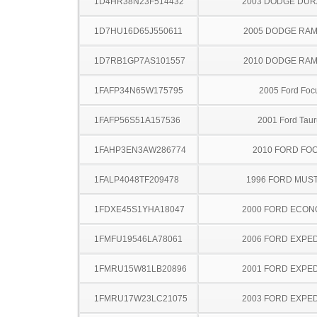
1D4HR38N23F514432
2003 DODGE DU
1D7HU16D65J550611
2005 DODGE RAM
1D7RB1GP7AS101557
2010 DODGE RAM
1FAFP34N65W175795
2005 Ford Foc
1FAFP56S51A157536
2001 Ford Taur
1FAHP3EN3AW286774
2010 FORD FO
1FALP4048TF209478
1996 FORD MUS
1FDXE45S1YHA18047
2000 FORD ECON
1FMFU19546LA78061
2006 FORD EXPED
1FMRU15W81LB20896
2001 FORD EXPED
1FMRU17W23LC21075
2003 FORD EXPED