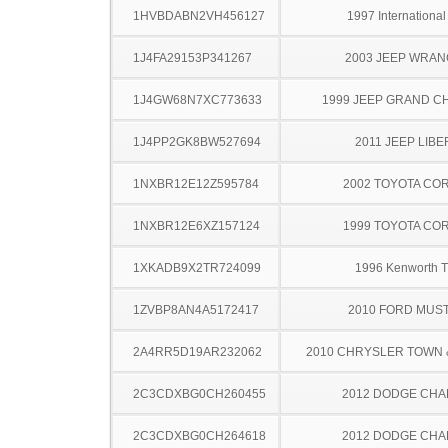
1HVBDABN2VH456127
1997 Internationa
1J4FA29153P341267
2003 JEEP WRA
1J4GW68N7XC773633
1999 JEEP GRAND 
1J4PP2GK8BW527694
2011 JEEP LIB
1NXBR12E12Z595784
2002 TOYOTA CO
1NXBR12E6XZ157124
1999 TOYOTA CO
1XKADB9X2TR724099
1996 Kenworth 
1ZVBP8AN4A5172417
2010 FORD MUS
2A4RR5D19AR232062
2010 CHRYSLER TOWN
2C3CDXBG0CH260455
2012 DODGE CH
2C3CDXBG0CH264618
2012 DODGE CH