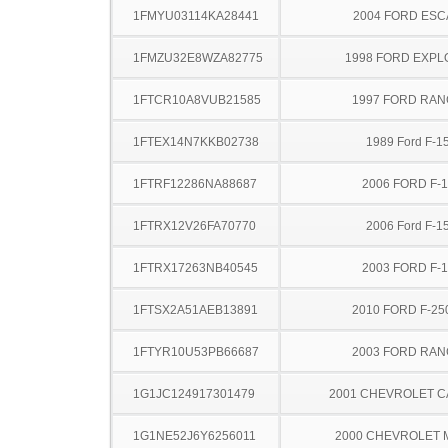
1FMYU03114KA28441
2004 FORD ES
1FMZU32E8WZA82775
1998 FORD EXP
1FTCR10A8VUB21585
1997 FORD RA
1FTEX14N7KKB02738
1989 Ford F-1
1FTRF12286NA88687
2006 FORD F-
1FTRX12V26FA70770
2006 Ford F-1
1FTRX17263NB40545
2003 FORD F-
1FTSX2A51AEB13891
2010 FORD F-25
1FTYR10U53PB66687
2003 FORD RA
1G1JC124917301479
2001 CHEVROLET C
1G1NE52J6Y6256011
2000 CHEVROLET 