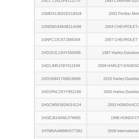
1GCCT19Z2P8122270
1993 Chevrolet S10
1GMDX13E62D218428
2002 Pontiac Mo
1GNDM19X64B114498
2004 CHEVROLET
1GNFC13C67J386304
2007 CHEVROLET
1HD1DJL13HY500099
1987 Harley-Davids
1HD1JM5159Y011549
2009 HARLEY-DAVIDS
1HD1KB417AB618899
2010 Harley-Davids
1HD1PAC2XYY952180
2000 Harley-Davids
1HGCM56393A014124
2003 HONDA AC
1HGEJ8140WL079665
1998 HONDA CI
1HTMNAAM98H577362
2008 Internationa