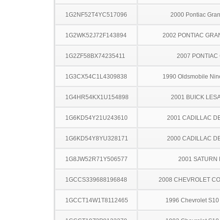
1G2NF52T4YC517096
2000 Pontiac Gra
1G2WK52J72F143894
2002 PONTIAC GRA
1G2ZF58BX74235411
2007 PONTIAC
1G3CX54C1L4309838
1990 Oldsmobile Nine
1G4HR54KX1U154898
2001 BUICK LES
1G6KD54Y21U243610
2001 CADILLAC D
1G6KD54Y8YU328171
2000 CADILLAC D
1G8JW52R71Y506577
2001 SATURN 
1GCCS339688196848
2008 CHEVROLET C
1GCCT14W1T8112465
1996 Chevrolet S10