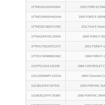
1FTNE24232HA02604
2002 FORD ECON
1FTNE24W35HA61644
2005 FORD E-SERI
1FTNE2EL5BDA71082
2011 Ford E-Serie
1FTNX20F6YEC16936
2000 FORD F-25
1FTRX17W11KF21575
2001 FORD F-
1FTZX1760WNB52682
1998 FORD F-
1G1FP21S4JL191206
1988 CHEVROLET 
1G1LD55M4RY120241
1994 Chevrolet Co
1G2JB12F547167543
2004 PONTIAC SU
1G2WJ52J5YF176369
2000 PONTIAC GRA