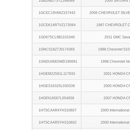
1G8ZN8273YZ168069
2000 SATURN 
1GCEC19V66Z157442
2006 CHEVROLET SILV
1GCEK14R7VZ173564
1997 CHEVROLET C
1GD675CL9B1101040
2011 GMC Sav
1GNCS18Z7J0174365
1988 Chevrolet S10
1GNDU06E0WD190691
1998 Chevrolet Ve
1HGEM22591L117933
2001 HONDA CI
1HGES16325L030339
2005 HONDA CI
1HGFA16567L054056
2007 HONDA CI
1HTSCAAR4YH310607
2000 Internationa
1HTSCAAR5YH310602
2000 Internationa