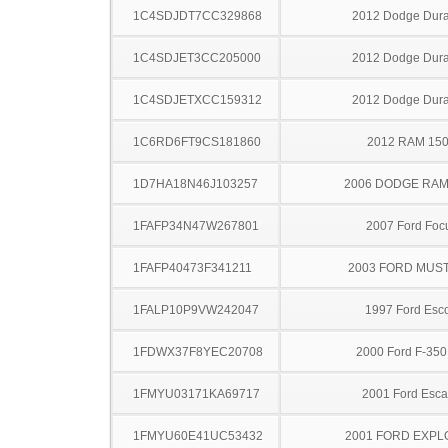
1C4SDJDT7CC329868
2012 Dodge Dur
1C4SDJET3CC205000
2012 Dodge Dur
1C4SDJETXCC159312
2012 Dodge Dur
1C6RD6FT9CS181860
2012 RAM 15
1D7HA18N46J103257
2006 DODGE RAM
1FAFP34N47W267801
2007 Ford Foc
1FAFP40473F341211
2003 FORD MUS
1FALP10P9VW242047
1997 Ford Esco
1FDWX37F8YEC20708
2000 Ford F-35
1FMYU03171KA69717
2001 Ford Esc
1FMYU60E41UC53432
2001 FORD EXP