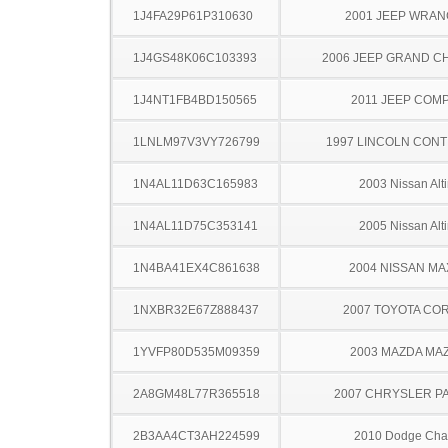
1J4FA29P61P310630
2001 JEEP WRA
1J4GS48K06C103393
2006 JEEP GRAND 
1J4NT1FB4BD150565
2011 JEEP COM
1LNLM97V3VY726799
1997 LINCOLN CONT
1N4AL11D63C165983
2003 Nissan Alt
1N4AL11D75C353141
2005 Nissan Alt
1N4BA41EX4C861638
2004 NISSAN MA
1NXBR32E67Z888437
2007 TOYOTA CO
1YVFP80D535M09359
2003 MAZDA MA
2A8GM48L77R365518
2007 CHRYSLER PA
2B3AA4CT3AH224599
2010 Dodge Cha