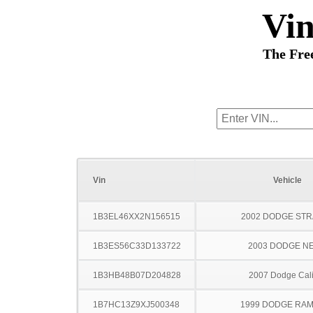
Vi
The Fre
Vin
Vehicle
1B3EL46XX2N156515
2002 DODGE ST
1B3ES56C33D133722
2003 DODGE N
1B3HB48B07D204828
2007 Dodge Cal
1B7HC13Z9XJ500348
1999 DODGE RAM