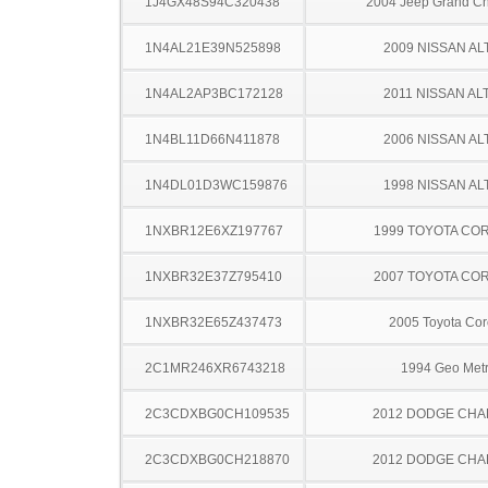
1J4GX48S94C320438
2004 Jeep Grand C
1N4AL21E39N525898
2009 NISSAN AL
1N4AL2AP3BC172128
2011 NISSAN AL
1N4BL11D66N411878
2006 NISSAN AL
1N4DL01D3WC159876
1998 NISSAN AL
1NXBR12E6XZ197767
1999 TOYOTA CO
1NXBR32E37Z795410
2007 TOYOTA CO
1NXBR32E65Z437473
2005 Toyota Cor
2C1MR246XR6743218
1994 Geo Met
2C3CDXBG0CH109535
2012 DODGE CH
2C3CDXBG0CH218870
2012 DODGE CH