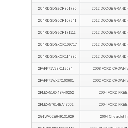
2C4RDGDG2CR301780
2012 DODGE GRAND
2C4RDGDG5CR107941
2012 DODGE GRAND
2C4RDGDG9CR171111
2012 DODGE GRAND
2C4RDGDGXCR109717
2012 DODGE GRAND
2C4RDGDGXCR114836
2012 DODGE GRAND
2FAFP71V28X112634
2008 FORD CROWN V
2FAFP71WX2X103681
2002 FORD CROWN V
2FMZA516X4BA40252
2004 FORD FREE
2FMZA57614BA43001
2004 FORD FREE
2G1WF52E649131629
2004 Chevrolet I