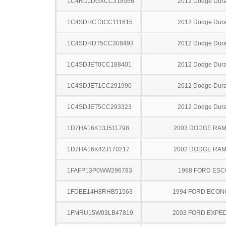
1C4RDJDGXCC318056
2012 Dodge Dur
1C4SDHCT3CC111615
2012 Dodge Dur
1C4SDHDT5CC308493
2012 Dodge Dur
1C4SDJET0CC188401
2012 Dodge Dur
1C4SDJET1CC291990
2012 Dodge Dur
1C4SDJET5CC293323
2012 Dodge Dur
1D7HA16K13J511798
2003 DODGE RAM
1D7HA16K42J170217
2002 DODGE RAM
1FAFP13P0WW296783
1998 FORD ES
1FDEE14H8RHB51563
1994 FORD ECON
1FMRU15W03LB47819
2003 FORD EXPED