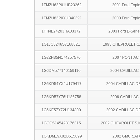
1FMZU63P01UB23262
2001 Ford Explo
1FMZU83P0YUB40391
2000 Ford Explo
1FTNE24203HA03372
2003 Ford E-Serie
1G1JC5246S7168821
1995 CHEVROLET C
1G2ZH35N174257570
2007 PONTIAC
1G6DM577140159110
2004 CADILLAC
1G6KD54YX4U179417
2004 CADILLAC D
1G6KD57Y76U186758
2006 CADILLAC
1G6KE57Y72U134800
2002 CADILLAC D
1GCCS145428176315
2002 CHEVROLET S1
1GKDM19X02B515099
2002 GMC SAF