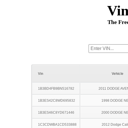
Vi
The Fre
Vin
Vehicle
1B3BD4FB9BN516782
2011 DODGE AV
1B3ES42C8WD695832
1998 DODGE N
1B3ES46C8YD671446
2000 DODGE N
1C3CDWBA1CD533888
2012 Dodge Cal