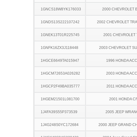
1GNCS18W8YK176033
2000 CHEVROLET 
1GNDS13S222107242
2002 CHEVROLET TRA
1GNEK13T01R225745
2001 CHEVROLET
1GNFK16ZX3J118448
2003 CHEVROLET S
1HGCE6649TA015947
1996 HONDA AC
1HGCM72653A026282
2003 HONDA AC
1HGCP2F49BA035777
2011 HONDA AC
1HGEM21501L081700
2001 HONDA CI
1J4FA39S55P373539
2005 JEEP WRA
1J4G248S0YC172684
2000 JEEP GRAND 