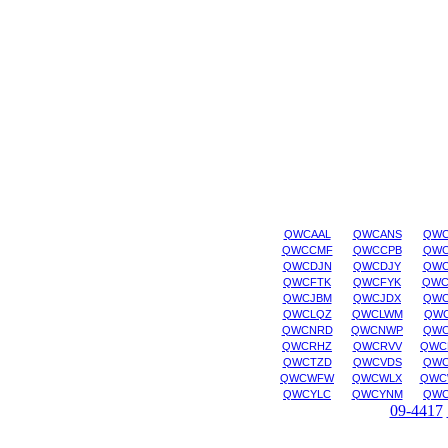
QWCAAL
QWCANS
QWC
QWCCMF
QWCCPB
QWC
QWCDJN
QWCDJY
QWC
QWCFTK
QWCFYK
QWC
QWCJBM
QWCJDX
QWC
QWCLQZ
QWCLWM
QWC
QWCNRD
QWCNWP
QWC
QWCRHZ
QWCRVV
QWC
QWCTZD
QWCVDS
QWC
QWCWFW
QWCWLX
QWC
QWCYLC
QWCYNM
QWC
09-4417