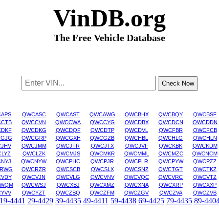
VinDB.org
The Free Vehicle Database
APS
QWCASC
QWCAST
QWCAWG
QWCBHX
QWCBQY
QWCBSF
CTB
QWCCVN
QWCCWA
QWCCYG
QWCDBX
QWCDCN
QWCDDN
DKF
QWCDKG
QWCDQF
QWCDTP
QWCDVL
QWCFBR
QWCFCB
GJG
QWCGRP
QWCGXH
QWCGZB
QWCHBL
QWCHLG
QWCHLN
JHV
QWCJMM
QWCJTR
QWCJTX
QWCJVF
QWCKBK
QWCKDM
LYZ
QWCLZK
QWCMJS
QWCMKR
QWCMML
QWCMZC
QWCNCM
NYJ
QWCNYW
QWCPHC
QWCPJR
QWCPLR
QWCPYW
QWCPZZ
RWG
QWCRZR
QWCSCB
QWCSLX
QWCSNZ
QWCTGT
QWCTKZ
VDY
QWCVJN
QWCVLG
QWCVNV
QWCVQC
QWCVRC
QWCVTZ
WQM
QWCWSJ
QWCXBJ
QWCXMZ
QWCXNA
QWCXRP
QWCXXP
YVV
QWCYZT
QWCZBQ
QWCZFM
QWCZGV
QWCZVA
QWCZVB
19-4441
29-4429
39-4435
49-4411
59-4438
69-4425
79-4435
89-440