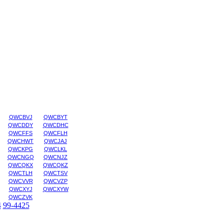
QWCBVJ
QWCBYT
QWCDDY
QWCDHC
QWCFFS
QWCFLH
QWCHWT
QWCJAJ
QWCKPG
QWCLKL
QWCNGQ
QWCNJZ
QWCQKX
QWCQKZ
QWCTLH
QWCTSV
QWCVVR
QWCVZP
QWCXYJ
QWCXYW
QWCZVK
4
99-4425