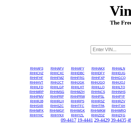
Vi
The Fre
RHHAFS
RHHAFV
RHHAFY
RHHAKX
RHHALN
RHHCHZ
RHHCXC
RHHDBC
RHHDFY
RHHDJG
RHHFHF
RHHFMZ
RHHFRG
RHHFXP
RHHGCQ
RHHHVT
RHHJCT
RHHJGK
RHHJGQ
RHHJQJ
RHHLFD
RHHLGP
RHHLHT
RHHLLQ
RHHLTQ
RHHMRP
RHHMSG
RHHMZH
RHHNCS
RHHNHS
RHHPMV
RHHPRP
RHHPRW
RHHPSL
RHHPYF
RHHRJB
RHHRLH
RHHRPS
RHHRSZ
RHHRZV
RHHSXR
RHHSZC
RHHTFC
RHHTPA
RHHTXH
RHHWFK
RHHWGF
RHHWGK
RHHWKM
RHHWRQ
RHHYHC
RHHYKX
RHHYZL
RHHZDZ
RHHZFG
09-4417
19-4441
29-4429
39-4435
4